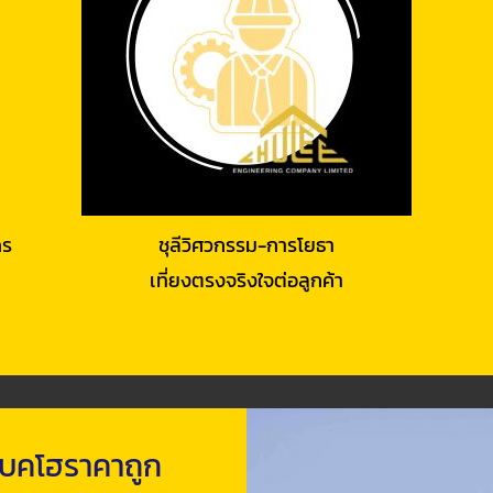
กร
ชุลีวิศวกรรม-การโยธา
เที่ยงตรงจริงใจต่อลูกค้า
แบคโฮราคาถูก