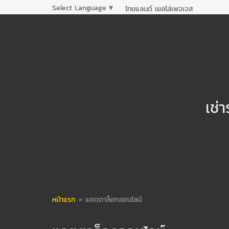
Select Language
▼
ไทยแลนด์ เยลโล่เพจเจส
เช่
หน้าแรก
»
แคตตาล็อกออนไลน์