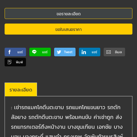
ขอรายละเอียด
ขอใบเสนอราคา
แชร์
แชร์
Tweet
แชร์
อีเมล
พิมพ์
รายละเอียด
: เช่ารถแมคโคตีนตะขาบ รถแมคโคแขนยาว รถตัก
ล้อยาง รถตักตีนตะขาบ พร้อมคนขับ ค่าเช่าถูก ส่ง
รถแทรกเตอร์ถึงหน้างาน บางขุนเทียน เอกชัย บาง
บอน บางกระดี่ แสมดำ กรุงเทพ วัดพันท้ายนรสิงห์